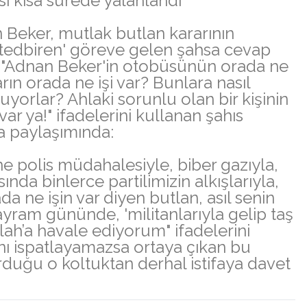
irası kısa sürede yalanlandı
 Beker, mutlak butlan kararının
 'tedbiren' göreve gelen şahsa cevap
da "Adnan Beker'in otobüsünün orada ne
nların orada ne işi var? Bunlara nasıl
uyorlar? Ahlaki sorunlu olan bir kişinin
ar ya!" ifadelerini kullanan şahıs
a paylaşımında:
ne polis müdahalesiyle, biber gazıyla,
nda binlerce partilimizin alkışlarıyla,
a ne işin var diyen butlan, asıl senin
yram gününde, 'militanlarıyla gelip taş
 Allah’a havale ediyorum" ifadelerini
sını ispatlayamazsa ortaya çıkan bu
urduğu o koltuktan derhal istifaya davet