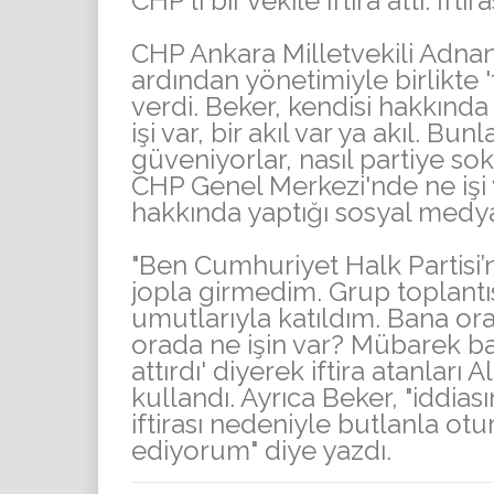
CHP'li bir vekile iftira attı. İft
CHP Ankara Milletvekili Adnan
ardından yönetimiyle birlikte
verdi. Beker, kendisi hakkın
işi var, bir akıl var ya akıl. Bu
güveniyorlar, nasıl partiye sok
CHP Genel Merkezi'nde ne işi v
hakkında yaptığı sosyal medy
"Ben Cumhuriyet Halk Partisi’
jopla girmedim. Grup toplantısı
umutlarıyla katıldım. Bana orad
orada ne işin var? Mübarek ba
attırdı' diyerek iftira atanları
kullandı. Ayrıca Beker, "iddia
iftirası nedeniyle butlanla ot
ediyorum" diye yazdı.