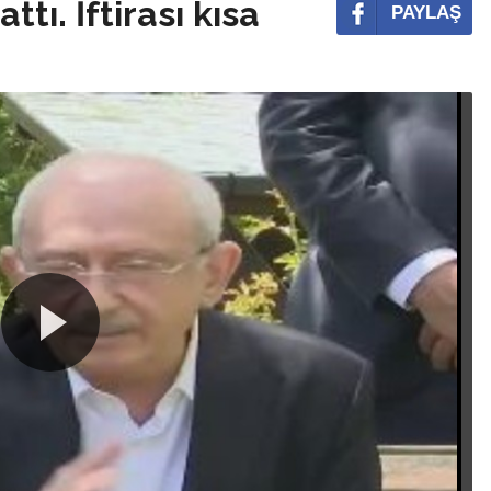
attı. İftirası kısa
PAYLAŞ