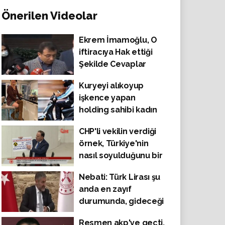
Önerilen Videolar
Ekrem İmamoğlu, O
iftiracıya Hak ettiği
Şekilde Cevaplar
Verdi
Kuryeyi alıkoyup
işkence yapan
holding sahibi kadın
hakkında istenen
CHP'li vekilin verdiği
ceza belli oldu
örnek, Türkiye'nin
nasıl soyulduğunu bir
kez daha ortaya
Nebati: Türk Lirası şu
koydu
anda en zayıf
durumunda, gideceği
yer yok bir kere
Resmen akp'ye geçti,