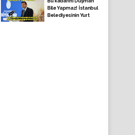
Bu kadarını Düşman
Erdoğan deyip
Bile Yapmaz! İstanbul
geçiştiriyorsun'
Belediyesinin Yurt
Dışından Bulduğu
Kredileri de
engelliyorlar