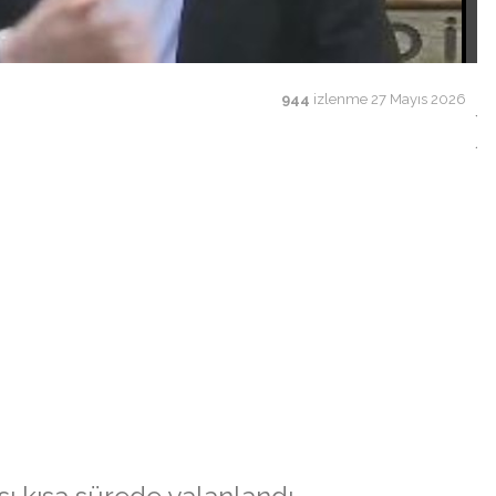
944
izlenme
27 Mayıs 2026