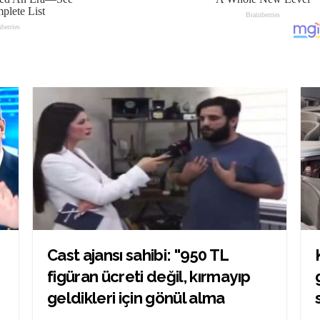
Cast ajansı sahibi: ''950 TL
figüran ücreti değil, kırmayıp
geldikleri için gönül alma
parasıydı''