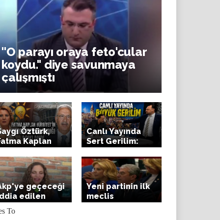
''O parayı oraya feto'cular
koydu.'' diye savunmaya
çalışmıştı
Saygı Öztürk,
Canlı Yayında
. Melih Gökçek Yine Sahnelerde: ''Ö
Fatma Kaplan
Sert Gerilim:
Hürriyet'in
Gazeteci
ören var mı?''
neden hedefe
Stüdyoyu Terk
alınıp
Etti
tutuklandığını
Akp'ye geçeceği
Yeni partinin ilk
açıkladı
iddia edilen
meclis
büyükşehir
toplantısındaki
belediye başkanı
başkanvekili