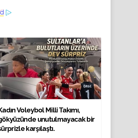
gündem oldu
konuşması,
birilerini çok
rahatsız etti
Kadın Voleybol Milli Takımı,
gökyüzünde unutulmayacak bir
sürprizle karşılaştı.