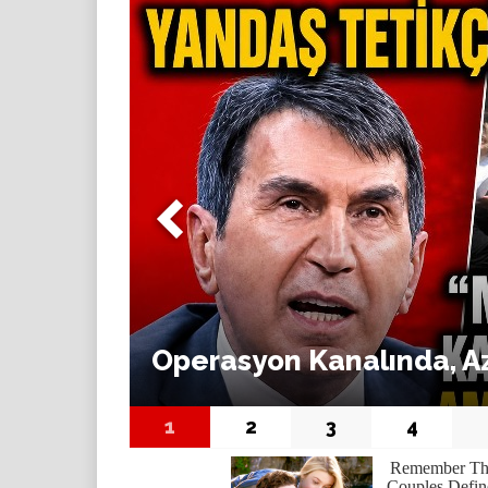
Operasyon Kanalında, Azı
1
2
3
4