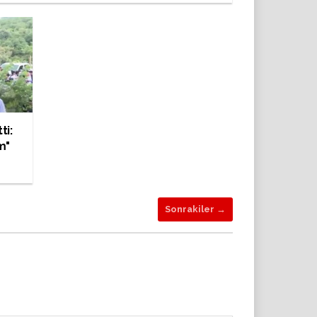
ti:
m"
Sonrakiler →