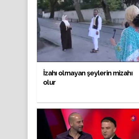
İzahı olmayan şeylerin mizahı
olur