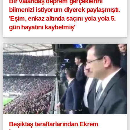
Bir vatandaş deprem gerçeklerini
bilmenizi istiyorum diyerek paylaşmıştı.
'Eşim, enkaz altında saçını yola yola 5.
gün hayatını kaybetmiş'
Beşiktaş taraftarlarından Ekrem