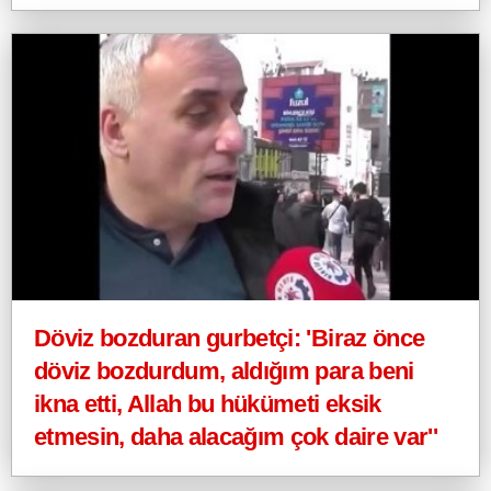
Döviz bozduran gurbetçi: 'Biraz önce
döviz bozdurdum, aldığım para beni
ikna etti, Allah bu hükümeti eksik
etmesin, daha alacağım çok daire var''