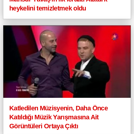
heykelini temizletmek oldu
Katledilen Müzisyenin, Daha Önce
Katıldığı Müzik Yarışmasına Ait
Görüntüleri Ortaya Çıktı