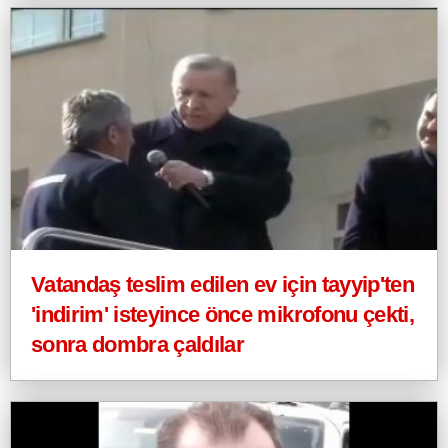
Vatandaş teslim edilen ev için tayyip'ten
'indirim' isteyince önce mikrofonu çekti,
sonra dombra çaldılar