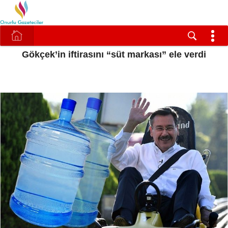
Gökçek’in iftirasını “süt markası” ele verdi