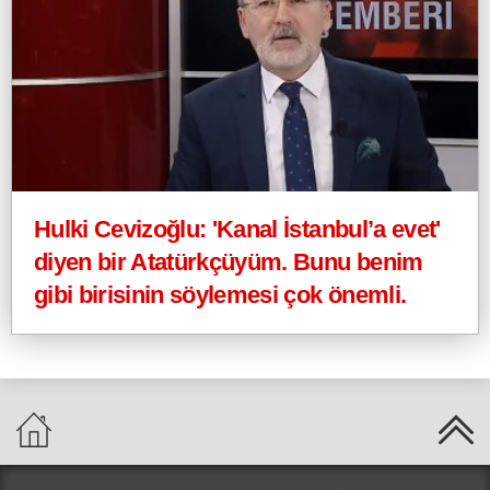
Hulki Cevizoğlu: 'Kanal İstanbul’a evet'
diyen bir Atatürkçüyüm. Bunu benim
gibi birisinin söylemesi çok önemli.