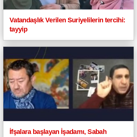
Vatandaşlık Verilen Suriyelilerin tercihi:
tayyip
İfşalara başlayan İşadamı, Sabah