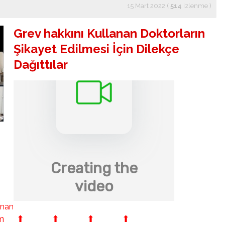
15 Mart 2022 (
514
izlenme
)
Grev hakkını Kullanan Doktorların
Şikayet Edilmesi İçin Dilekçe
Dağıttılar
lanan
ıran başhekim ⬆ ⬆ ⬆ ⬆