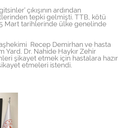
itsinler’ çıkışının ardından
erinden tepki gelmişti. TTB, kötü
5 Mart tarihlerinde ülke genelinde
i Başhekimi Recep Demirhan ve hasta
 Yard. Dr. Nahide Haykır Zehir
leri şikayet etmek için hastalara hazır
şikayet etmeleri istendi.