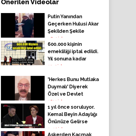
Önerilen Videolar
Putin Yanından
Geçerken Hulusi Akar
Şekilden Şekile
Giriyor
4843
izlenme
600.000 kişinin
emekliliği iptal edildi.
Yıl sonuna kadar
sayının Bir milyon
2545
izlenme
kişiye çıkacağı ifade
'Herkes Bunu Mutlaka
ediliyor
Duymalı' Diyerek
Özel ve Devlet
Hastaneleriyle İlgili
2629
izlenme
1 yıl önce soruluyor.
Çok Önemli Bilgiler
Kemal Beyin Adaylığı
Paylaştı
Önünüze Gelirse
Tavrınız Ne Olur?
2490
izlenme
Askerden Kaçmak