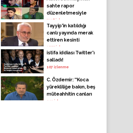
sahte rapor
düzenletmesiyle
tanınan şahıs: 'Z
7338
izlenme
Tayyip'in katıldığı
kuşağının oy
canlı yayında merak
kullanmaması lazım'
ettiren kesinti
3007
izlenme
istifa iddiası Twitter'ı
salladı!
107
izlenme
C. Özdemir: ''Koca
yürekliliğe bakın, beş
müteahhitin canları
sıkılmasın diye
293
izlenme
devletimiz tatlışko bir
hareket yapmış."