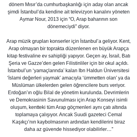
dönem Mısır’da cumhurbaşkanlığı için aday olan ancak
şimdi İstanbul’da kendine ait televizyon kanalını yöneten
Aymar Nour, 2013 için “O, Arap baharının son
dönemeciydi” diyor.
Arap müzik grupları konserler için İstanbul’a geliyor. Kent,
Arap olmayan bir toprakta düzenlenen en büyük Arapça
kitap festivaline ev sahipliği yapıyor. Geçen ay, İsrail, Batı
Şeria ve Gazze’den gelen Filistinliler için bir okul açıldı.
İstanbul’un ‘yamaçlarında’ kalan Ibn Haldun Üniversitesi
‘İslami değerleri yaymak’ amacıyla ‘ümmetten olan’ ya da
Müslüman ülkelerden gelen öğrencilere burs veriyor.
Erdoğan’ın oğlu Bilal de yönetim kurulunda. Devrimlerin
ve Demokrasinin Savunulması için Arap Konseyi isimli
oluşum, kentteki tüm Arap göçmenleri aynı çatı altında
toplamaya çalışıyor. Ancak Suudi gazeteci Cemal
Kaşıkçı’nın kaybolmasının ardından kendilerini biraz
daha az güvende hissediyor olabilirler…”