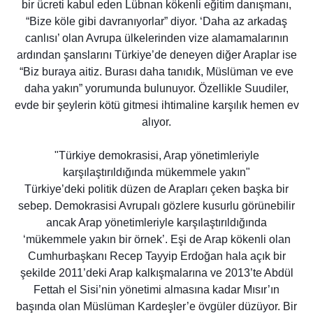
bir ücreti kabul eden Lübnan kökenli eğitim danışmanı,
“Bize köle gibi davranıyorlar” diyor. ‘Daha az arkadaş
canlısı’ olan Avrupa ülkelerinden vize alamamalarının
ardından şanslarını Türkiye’de deneyen diğer Araplar ise
“Biz buraya aitiz. Burası daha tanıdık, Müslüman ve eve
daha yakın” yorumunda bulunuyor. Özellikle Suudiler,
evde bir şeylerin kötü gitmesi ihtimaline karşılık hemen ev
alıyor.
"Türkiye demokrasisi, Arap yönetimleriyle
karşılaştırıldığında mükemmele yakın"
Türkiye’deki politik düzen de Arapları çeken başka bir
sebep. Demokrasisi Avrupalı gözlere kusurlu görünebilir
ancak Arap yönetimleriyle karşılaştırıldığında
‘mükemmele yakın bir örnek’. Eşi de Arap kökenli olan
Cumhurbaşkanı Recep Tayyip Erdoğan hala açık bir
şekilde 2011’deki Arap kalkışmalarına ve 2013’te Abdül
Fettah el Sisi’nin yönetimi almasına kadar Mısır’ın
başında olan Müslüman Kardeşler’e övgüler düzüyor. Bir