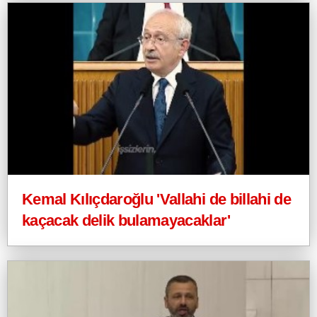
Kemal Kılıçdaroğlu 'Vallahi de billahi de
kaçacak delik bulamayacaklar'