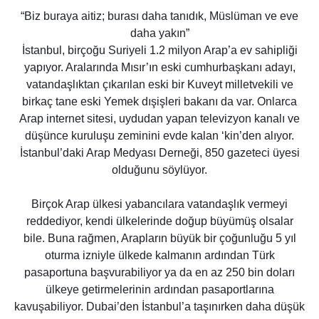
“Biz buraya aitiz; burası daha tanıdık, Müslüman ve eve
daha yakın”
İstanbul, birçoğu Suriyeli 1.2 milyon Arap’a ev sahipliği
yapıyor. Aralarında Mısır’ın eski cumhurbaşkanı adayı,
vatandaşlıktan çıkarılan eski bir Kuveyt milletvekili ve
birkaç tane eski Yemek dışişleri bakanı da var. Onlarca
Arap internet sitesi, uydudan yapan televizyon kanalı ve
düşünce kuruluşu zeminini evde kalan ‘kin’den alıyor.
İstanbul’daki Arap Medyası Derneği, 850 gazeteci üyesi
olduğunu söylüyor.
Birçok Arap ülkesi yabancılara vatandaşlık vermeyi
reddediyor, kendi ülkelerinde doğup büyümüş olsalar
bile. Buna rağmen, Arapların büyük bir çoğunluğu 5 yıl
oturma izniyle ülkede kalmanın ardından Türk
pasaportuna başvurabiliyor ya da en az 250 bin doları
ülkeye getirmelerinin ardından pasaportlarına
kavuşabiliyor. Dubai’den İstanbul’a taşınırken daha düşük