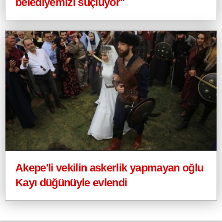
belediyemizi suçluyor"
Akepe'li vekilin askerlik yapmayan oğlu
Kayı düğünüyle evlendi