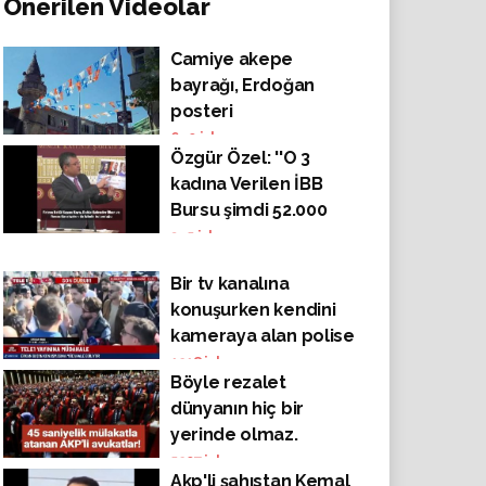
Önerilen Videolar
Camiye akepe
bayrağı, Erdoğan
posteri
640
izlenme
Özgür Özel: ''O 3
kadına Verilen İBB
Bursu şimdi 52.000
yoksul çocuğa
345
izlenme
veriliyor'
Bir tv kanalına
konuşurken kendini
kameraya alan polise
tepki gösterdi, O
1218
izlenme
Böyle rezalet
Anlar Canlı Yayına
dünyanın hiç bir
Yansıdı.
yerinde olmaz.
5207
izlenme
Akp'li şahıstan Kemal