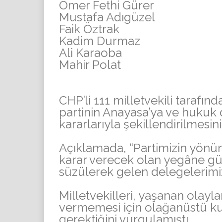
Ömer Fethi Gürer
Mustafa Adıgüzel
Faik Öztrak
Kadim Durmaz
Ali Karaoba
Mahir Polat
CHP’li 111 milletvekili tarafı
partinin Anayasa’ya ve hukuk 
kararlarıyla şekillendirilmesin
Açıklamada, “Partimizin yönün
karar verecek olan yegâne güç
süzülerek gelen delegelerimizd
Milletvekilleri, yaşanan olayla
vermemesi için olağanüstü ku
gerektiğini vurgulamıştı.