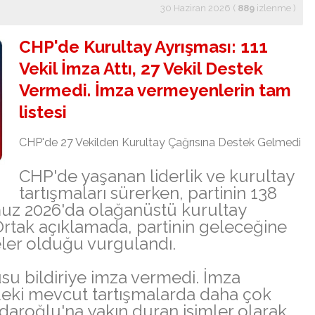
30 Haziran 2026 (
889
izlenme
)
CHP'de Kurultay Ayrışması: 111
Vekil İmza Attı, 27 Vekil Destek
Vermedi. İmza vermeyenlerin tam
listesi
CHP'de 27 Vekilden Kurultay Çağrısına Destek Gelmedi
CHP'de yaşanan liderlik ve kurultay
tartışmaları sürerken, partinin 138
muz 2026'da olağanüstü kurultay
 Ortak açıklamada, partinin geleceğine
eler olduğu vurgulandı.
usu bildiriye imza vermedi. İmza
ndeki mevcut tartışmalarda daha çok
daroğlu'na yakın duran isimler olarak