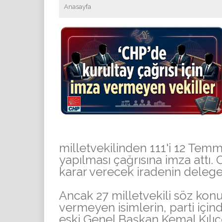
Anasayfa
milletvekilinden 111'i 12 Tem
yapılması çağrısına imza attı.
karar verecek iradenin deleg
Ancak 27 milletvekili söz kon
vermeyen isimlerin, parti içi
eski Genel Başkan Kemal Kılıç