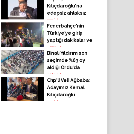
Kılıçdaroğlu'na
edepsiz ahlaksız
sözler
777
izlenme
Fenerbahçe'nin
Türkiye'ye giriş
yaptığı dakikalar ve
bir gazetecinin çok
4052
izlenme
Binalı Yıldırım son
ilginç yorumları
seçimde %63 oy
aldığı Ordu'da
bomboş meydana
1062
izlenme
Chp'li Veli Ağbaba:
konuştu ..
Adayımız Kemal
Kılıçdaroğlu
217
izlenme