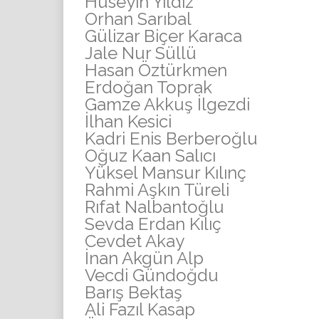
Hüseyin Yıldız
Orhan Sarıbal
Gülizar Biçer Karaca
Jale Nur Süllü
Hasan Öztürkmen
Erdoğan Toprak
Gamze Akkuş İlgezdi
İlhan Kesici
Kadri Enis Berberoğlu
Oğuz Kaan Salıcı
Yüksel Mansur Kılınç
Rahmi Aşkın Türeli
Rıfat Nalbantoğlu
Sevda Erdan Kılıç
Cevdet Akay
İnan Akgün Alp
Vecdi Gündoğdu
Barış Bektaş
Ali Fazıl Kasap