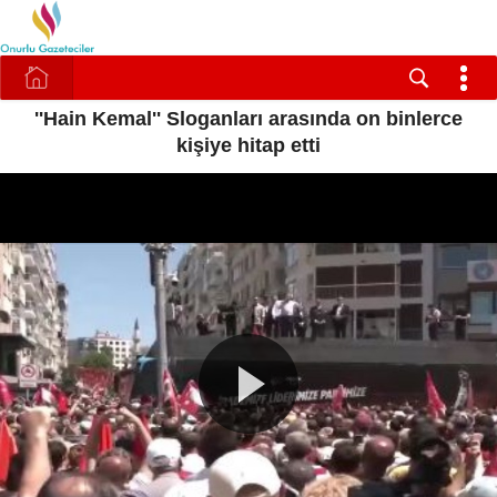
''Hain Kemal'' Sloganları arasında on binlerce
kişiye hitap etti