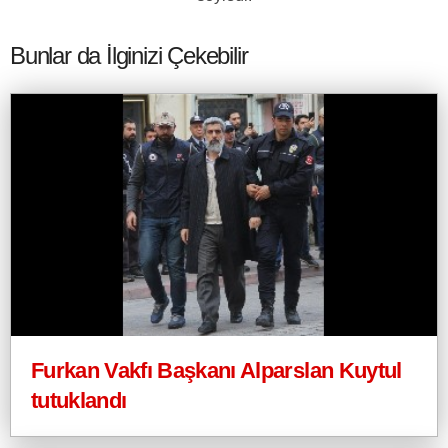
Bunlar da İlginizi Çekebilir
Furkan Vakfı Başkanı Alparslan Kuytul
tutuklandı