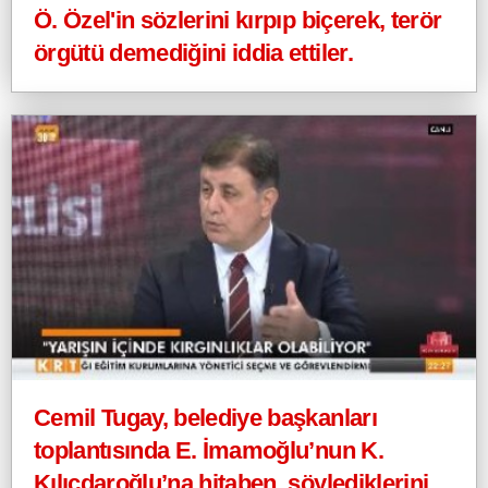
Ö. Özel'in sözlerini kırpıp biçerek, terör
örgütü demediğini iddia ettiler.
Cemil Tugay, belediye başkanları
toplantısında E. İmamoğlu’nun K.
Kılıçdaroğlu’na hitaben, söylediklerini