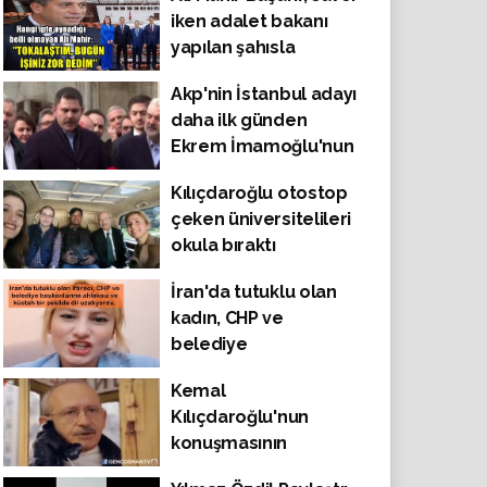
diye tepki gösterdi
iken adalet bakanı
yapılan şahısla
tokalaştığını belirtti.
Akp'nin İstanbul adayı
''Sizin için zor bir gün
daha ilk günden
olacak dedim''
Ekrem İmamoğlu'nun
sloganlarını
Kılıçdaroğlu otostop
kullanmaya başladı
çeken üniversitelileri
okula bıraktı
İran'da tutuklu olan
kadın, CHP ve
belediye
başkanlarına böyle
Kemal
iftira atıyordu.
Kılıçdaroğlu'nun
konuşmasının
ardından bir monte