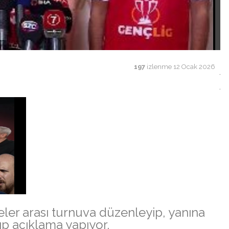
197
izlenme
12 Ocak 2026
eler arası turnuva düzenleyip, yanına
lıp açıklama yapıyor.