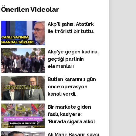
Önerilen Videolar
Akp'li şahıs, Atatürk
ile t*röristi bir tuttu.
Akp'ye geçen kadına,
geçtiği partinin
elemanları
tarafından omuz
Butlan kararını 1 gün
atılıyordu.
önce operasyon
kanalı verdi.
Bir markete giden
faslı, kasiyere:
'Burada sigara alkol
satılıyor, başın açık'
Ali Mahir Başarır, savcı