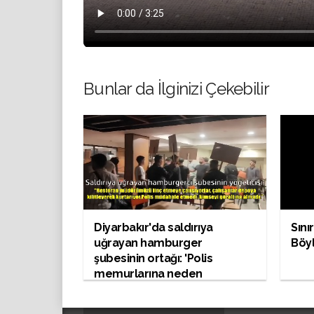
Bunlar da İlginizi Çekebilir
Diyarbakır'da saldırıya
Sını
uğrayan hamburger
Böy
şubesinin ortağı: 'Polis
memurlarına neden
gözaltına almadıklarını
sorduk. bir cevap alamadık."