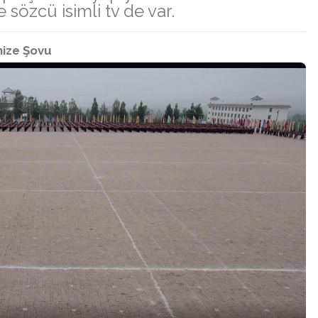
sözcü isimli tv de var.
nize Şovu