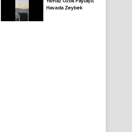
Yılmaz Özdil Paylaştı:
gündem oldu: 'Ben
Havada Zeybek
Kemal Geliyorum'