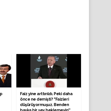
kp
Faiz yine arttırıldı. Peki daha
önce ne demişti? ''Faizleri
e
düşürüyormuşuz. Benden
başka bir şey beklemeyin''