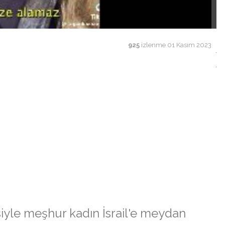
925
izlenme
01 Kasım 2023
siyle meşhur kadın İsrail'e meydan