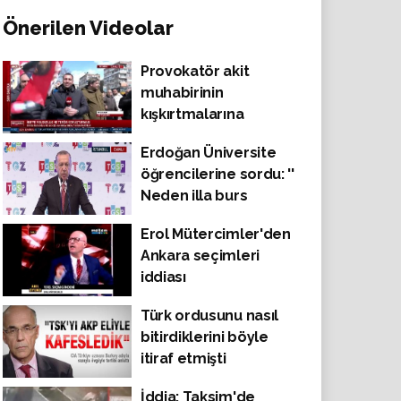
Önerilen Videolar
Provokatör akit
muhabirinin
kışkırtmalarına
dayanamayan
Erdoğan Üniversite
vatandaşlar üzerine
öğrencilerine sordu: ''
yürüyerek tepki
Neden illa burs
gösterdi. Kışkırtıcı,
istiyorsunuz ? ''
polisin arkasına
Erol Mütercimler'den
sığındı.
Ankara seçimleri
iddiası
Türk ordusunu nasıl
bitirdiklerini böyle
itiraf etmişti
İddia: Taksim'de