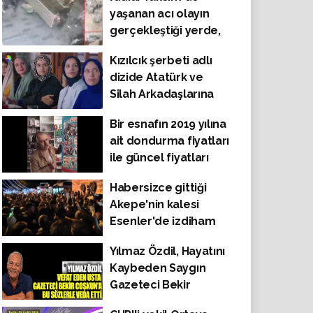
yaşanan acı olayın
gerçekleştiği yerde,
bir bankın üzerine
Kızılcık şerbeti adlı
paket bırakan kadının
dizide Atatürk ve
görüntüleri.
Silah Arkadaşlarına
Dua Etmeyenlere
Bir esnafın 2019 yılına
Gönderme Yapıldı
ait dondurma fiyatları
ile güncel fiyatları
mukayese edip
Habersizce gittiği
sorduğu soru sosyal
Akepe'nin kalesi
medyada büyük ilgi
Esenler'de izdiham
gördü.
oluşunca programını
Yılmaz Özdil, Hayatını
iptal etmek zorunda
Kaybeden Saygın
kaldı
Gazeteci Bekir
Coşkun'a Bu Sözlerle