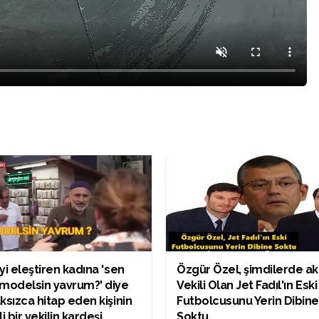
yi eleştiren kadına 'sen
Özgür Özel, şimdilerde a
modelsin yavrum?' diye
Vekili Olan Jet Fadıl'ın Eski
ksızca hitap eden kişinin
Futbolcusunu Yerin Dibin
li bir vekilin kardeşi
Soktu.