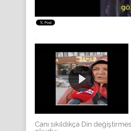
Canı sıkıldıkça Din değiştirme