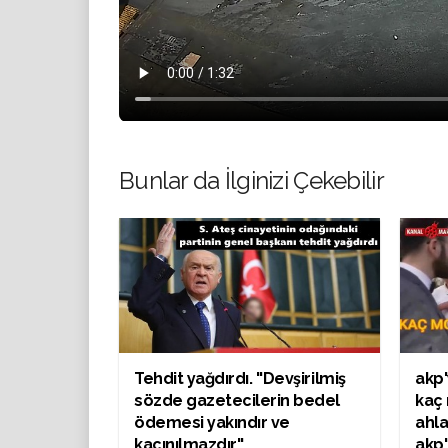
Bunlar da İlginizi Çekebilir
Tehdit yağdırdı. ''Devşirilmiş
akp'
sözde gazetecilerin bedel
kaç 
ödemesi yakındır ve
ahla
kaçınılmazdır''
akp'