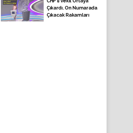
CHP'li vekil Ortaya
Veda Etti
Çıkardı. On Numarada
Çıkacak Rakamları
Önceden Fısıldadılar