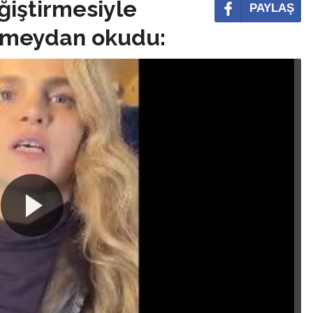
eğiştirmesiyle
PAYLAŞ
e meydan okudu: