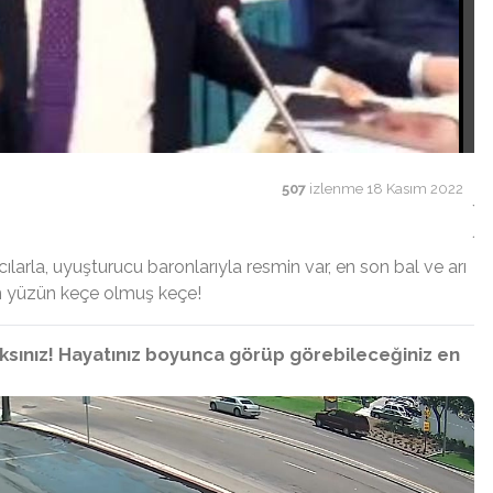
507
izlenme
18 Kasım 2022
cılarla, uyuşturucu baronlarıyla resmin var, en son bal ve arı
nin yüzün keçe olmuş keçe!
sınız! Hayatınız boyunca görüp görebileceğiniz en