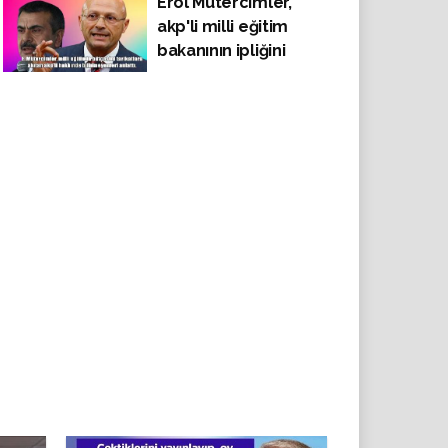
Erol Mütercimler,
tattırsın '
akp'li milli eğitim
bakanının ipliğini
pazara çıkardı