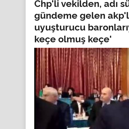
Chp'li vekilden, adı s
gündeme gelen akp'liy
uyuşturucu baronları
keçe olmuş keçe'