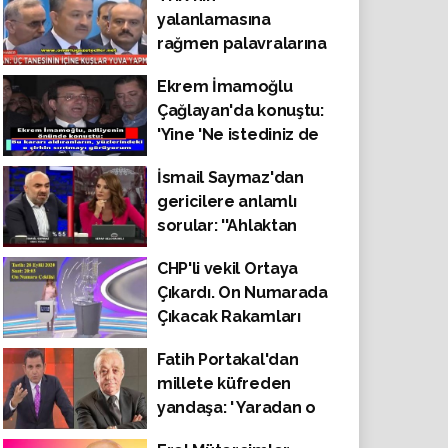
yalanlamasına
rağmen palavralarına
devam ederek CHP'yi
Ekrem İmamoğlu
suçladı
Çağlayan'da konuştu:
'Yine 'Ne istediniz de
vermedik?' dediğiniz
İsmail Saymaz'dan
zamanlardan kalma
gericilere anlamlı
yöntemlerle iş
sorular: ''Ahlaktan
yapma
anladığınız bu mu?''
gayretindesiniz."
CHP'li vekil Ortaya
Çıkardı. On Numarada
Çıkacak Rakamları
Önceden Fısıldadılar
Fatih Portakal'dan
millete küfreden
yandaşa: ' Yaradan o
adama en ağır acıyı