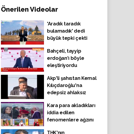
Önerilen Videolar
'Aradık taradık
bulamadık' dedi
büyük tepki çekti
Bahçeli, tayyip
erdoğan'ı böyle
eleştiriyordu
Akp'li şahıstan Kemal
Kılıçdaroğlu'na
edepsiz ahlaksız
sözler
Kara para akladıkları
iddia edilen
fenomenlere ağzını
geleni söyledi.
THK'nın