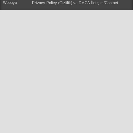
Webeyo
Privacy Policy (Gizlilik) ve DMCA
İletişim/Contact