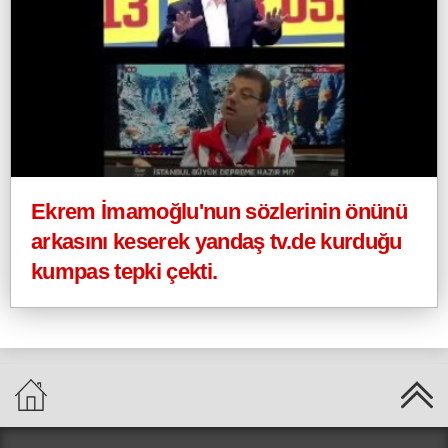
Ekrem İmamoğlu'nun sözlerinin önünü
arkasını keserek yandaş tv.de kurduğu
kumpas tepki çekti.