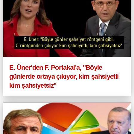
E. Üner'den F. Portakal'a, ''Böyle
günlerde ortaya çıkıyor, kim şahsiyetli
kim şahsiyetsiz''