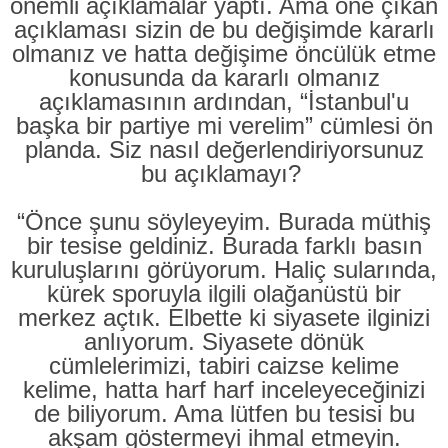
önemli açıklamalar yaptı. Ama öne çıkan
açıklaması sizin de bu değişimde kararlı
olmanız ve hatta değişime öncülük etme
konusunda da kararlı olmanız
açıklamasının ardından, “İstanbul'u
başka bir partiye mi verelim” cümlesi ön
planda. Siz nasıl değerlendiriyorsunuz
bu açıklamayı?
“Önce şunu söyleyeyim. Burada müthiş
bir tesise geldiniz. Burada farklı basın
kuruluşlarını görüyorum. Haliç sularında,
kürek sporuyla ilgili olağanüstü bir
merkez açtık. Elbette ki siyasete ilginizi
anlıyorum. Siyasete dönük
cümlelerimizi, tabiri caizse kelime
kelime, hatta harf harf inceleyeceğinizi
de biliyorum. Ama lütfen bu tesisi bu
akşam göstermeyi ihmal etmeyin.