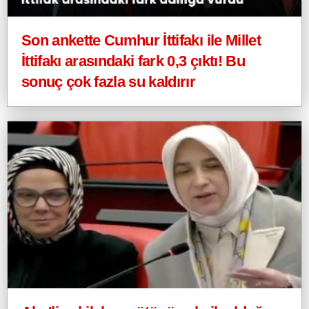
Son ankette Cumhur İttifakı ile Millet
İttifakı arasındaki fark 0,3 çıktı! Bu
sonuç çok fazla su kaldırır