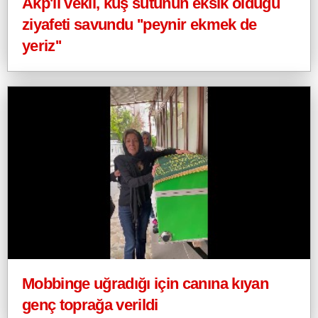
Akp'li vekil, kuş sütünün eksik olduğu
ziyafeti savundu ''peynir ekmek de
yeriz''
Mobbinge uğradığı için canına kıyan
genç toprağa verildi