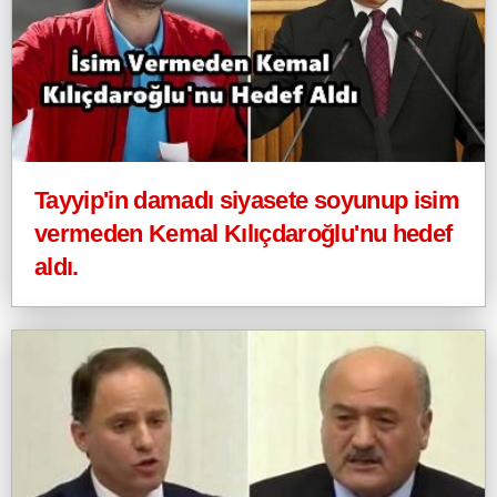
Tayyip'in damadı siyasete soyunup isim
vermeden Kemal Kılıçdaroğlu'nu hedef
aldı.