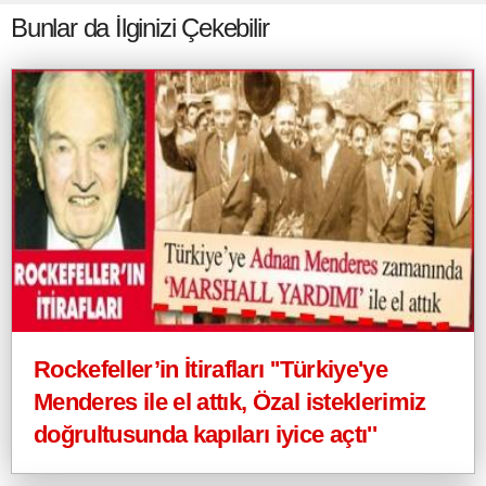
Bunlar da İlginizi Çekebilir
Rockefeller’in İtirafları ''Türkiye'ye
Menderes ile el attık, Özal isteklerimiz
doğrultusunda kapıları iyice açtı''