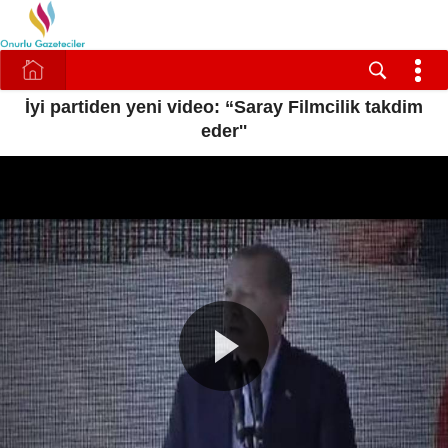
İyi partiden yeni video: “Saray Filmcilik takdim
eder''