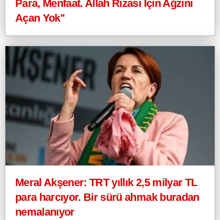
Para, Menfaat. Allah Rızası İçin Ağzını
Açan Yok''
Meral Akşener: TRT yıllık 2,5 milyar TL
para harcıyor. Bir sürü ahmak buradan
nemalanıyor