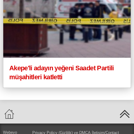
Akepe'li adayın yeğeni Saadet Partili
müşahitleri katletti
Webeyo
Privacy Policy (Gizlilik) ve DMCA
İletişim/Contact