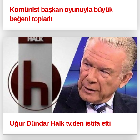
Komünist başkan oyunuyla büyük
beğeni topladı
Uğur Dündar Halk tv.den istifa etti