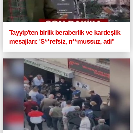
Tayyip'ten birlik beraberlik ve kardeşlik
mesajları: 'S**refsiz, n**mussuz, adi''
İstanbul'da Bir Kaçak, Anne İle Kızını
Tuvalette Gizlice Kameraya Alırken