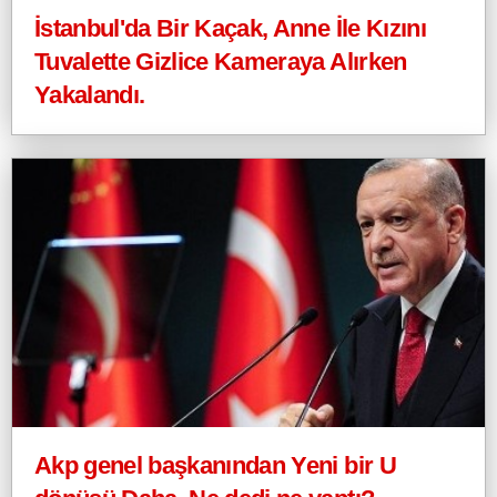
Yakalandı.
Akp genel başkanından Yeni bir U
dönüşü Daha. Ne dedi ne yaptı?