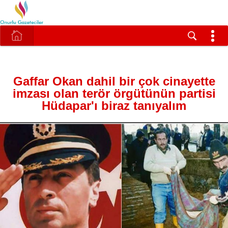
Gaffar Okan dahil bir çok cinayette
imzası olan terör örgütünün partisi
Hüdapar'ı biraz tanıyalım