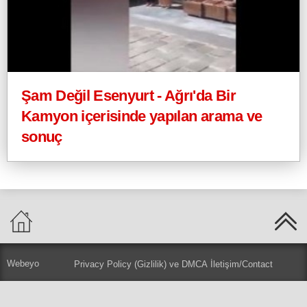
Şam Değil Esenyurt - Ağrı'da Bir
Kamyon içerisinde yapılan arama ve
sonuç
Webeyo
Privacy Policy (Gizlilik) ve DMCA
İletişim/Contact