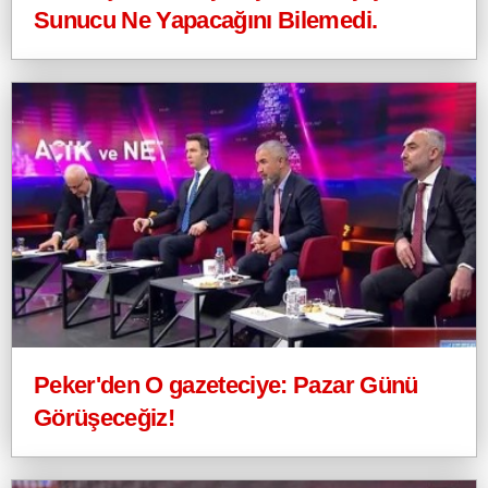
Sunucu Ne Yapacağını Bilemedi.
Peker'den O gazeteciye: Pazar Günü
Görüşeceğiz!