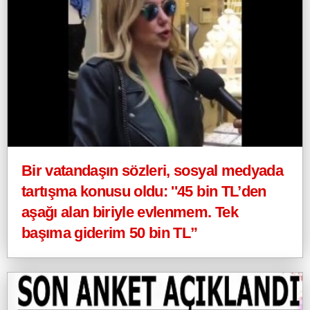
Bir vatandaşın sözleri, sosyal medyada
tartışma konusu oldu: ''45 bin TL’den
aşağı alan biriyle evlenmem. Tek
başıma giderim 50 bin TL”