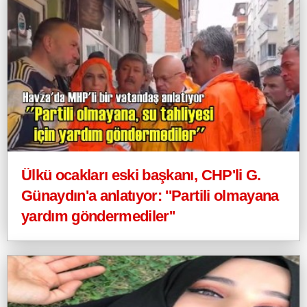
Ülkü ocakları eski başkanı, CHP'li G.
Günaydın'a anlatıyor: ''Partili olmayana
yardım göndermediler''