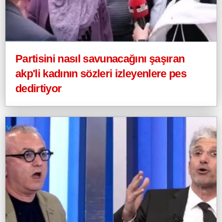
Partisini nasıl savunacağını şaşıran
akp'li kadının sözleri izleyenlere pes
dedirtiyor