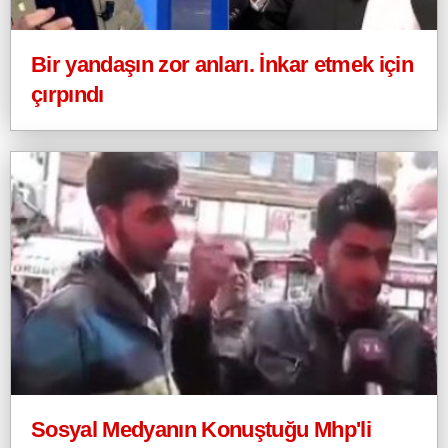
Bir yandaşın zor anları. İnkar etmek için
çırpındı
Sosyal Medyanın Konuştuğu Mhp'li