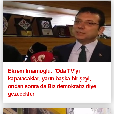
Ekrem İmamoğlu: ''Oda TV’yi
kapatacaklar, yarın başka bir şeyi,
ondan sonra da Biz demokratız diye
gezecekler