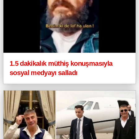
1.5 dakikalık müthiş konuşmasıyla
sosyal medyayı salladı