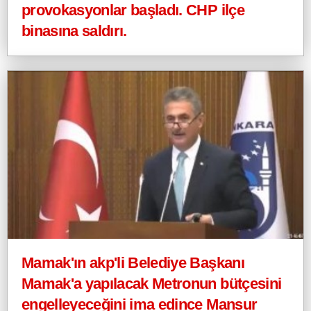
provokasyonlar başladı. CHP ilçe
binasına saldırı.
Mamak'ın akp'li Belediye Başkanı
Mamak'a yapılacak Metronun bütçesini
engelleyeceğini ima edince Mansur