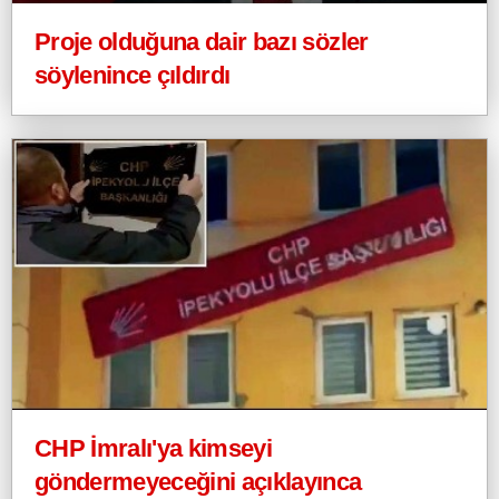
Proje olduğuna dair bazı sözler
söylenince çıldırdı
CHP İmralı'ya kimseyi
göndermeyeceğini açıklayınca