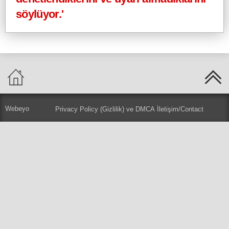
söylüyor.'
Webeyo
Privacy Policy (Gizlilik) ve DMCA
İletişim/Contact