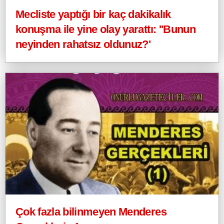
Mecliste yaptığı bir kaç dakikalık
konuşma ile yine olay yarattı: ''Bunun
neyinden rahatsız oldunuz?'
Çok fazla bilinmeyen Menderes