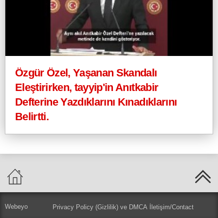
Özgür Özel, Yaşanan Skandalı
Eleştirirken, tayyip'in Anıtkabir
Defterine Yazdıklarını Kınadıklarını
Belirtti.
Webeyo
Privacy Policy (Gizlilik) ve DMCA
İletişim/Contact