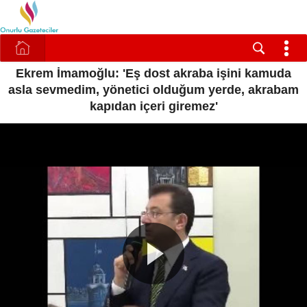
Ekrem İmamoğlu: 'Eş dost akraba işini kamuda
asla sevmedim, yönetici olduğum yerde, akrabam
kapıdan içeri giremez'