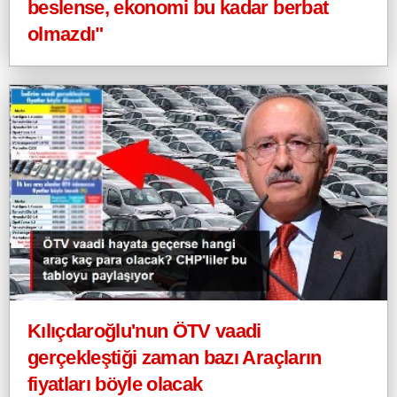
beslense, ekonomi bu kadar berbat
olmazdı"
Kılıçdaroğlu'nun ÖTV vaadi
gerçekleştiği zaman bazı Araçların
fiyatları böyle olacak