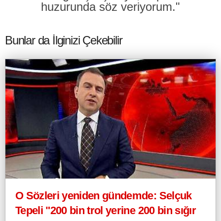
huzurunda söz veriyorum."
Bunlar da İlginizi Çekebilir
O Sözleri yeniden gündemde: Selçuk
Tepeli "200 bin trol yerine 200 bin sığır