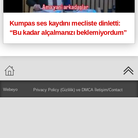
Kumpas ses kaydını mecliste dinletti:
“Bu kadar alçalmanızı beklemiyordum”
Webeyo
Privacy Policy (Gizlilik) ve DMCA
İletişim/Contact