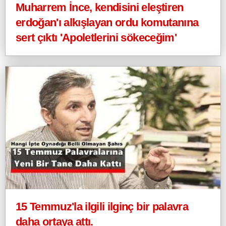
Muharrem İnce, kendisini eleştiren
erdoğan'ı alkışlayan ordu komutanına
sert çıktı 'Apoletlerini sökeceğim'
15 Temmuz'la ilgili ilginç bir palavra
daha ortaya attı.