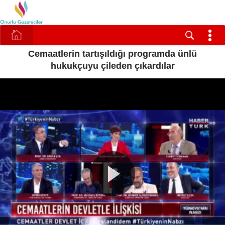
Cemaatlerin tartışıldığı programda ünlü
hukukçuyu çileden çıkardılar