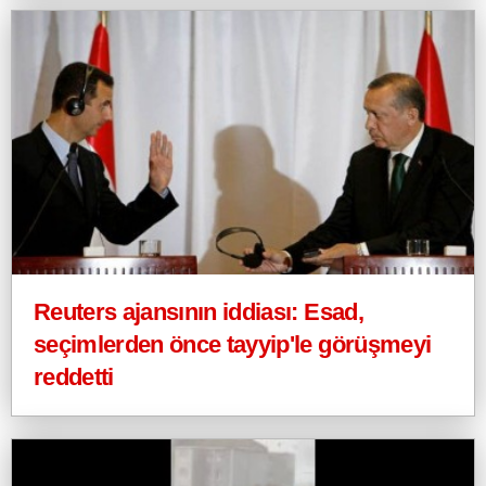
Reuters ajansının iddiası: Esad,
seçimlerden önce tayyip'le görüşmeyi
reddetti