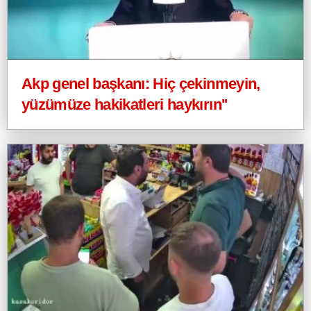
Akp genel başkanı: Hiç çekinmeyin,
yüzümüze hakikatleri haykırın''