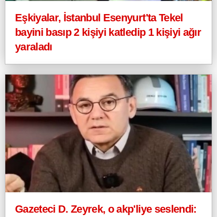
Eşkiyalar, İstanbul Esenyurt'ta Tekel
bayini basıp 2 kişiyi katledip 1 kişiyi ağır
yaraladı
Gazeteci D. Zeyrek, o akp'liye seslendi: