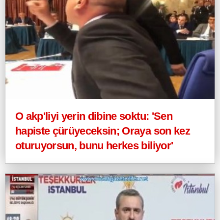
O akp'liyi yerin dibine soktu: 'Sen
hapiste çürüyeceksin; Oraya son kez
oturuyorsun, bunu herkes biliyor'