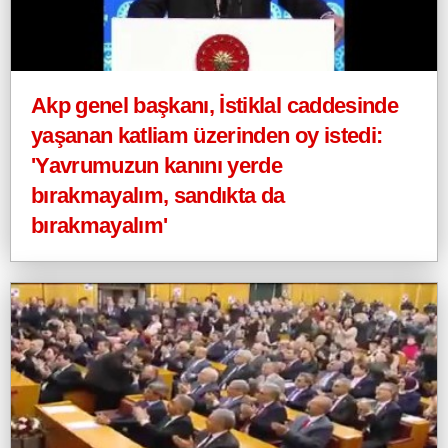
Akp genel başkanı, İstiklal caddesinde
yaşanan katliam üzerinden oy istedi:
'Yavrumuzun kanını yerde
bırakmayalım, sandıkta da
bırakmayalım'