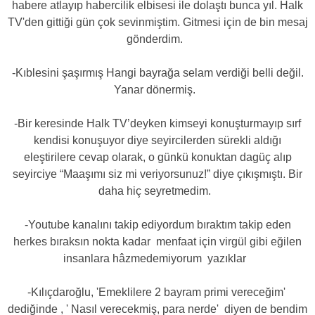
habere atlayıp habercilik elbisesi ile dolaştı bunca yıl. Halk
TV'den gittiği gün çok sevinmiştim. Gitmesi için de bin mesaj
gönderdim.
-Kıblesini şaşırmış Hangi bayrağa selam verdiği belli değil.
Yanar dönermiş.
-Bir keresinde Halk TV’deyken kimseyi konuşturmayıp sırf
kendisi konuşuyor diye seyircilerden sürekli aldığı
eleştirilere cevap olarak, o günkü konuktan dagüç alıp
seyirciye “Maaşımı siz mi veriyorsunuz!” diye çıkışmıştı. Bir
daha hiç seyretmedim.
-Youtube kanalını takip ediyordum bıraktım takip eden
herkes bıraksın nokta kadar menfaat için virgül gibi eğilen
insanlara hâzmedemiyorum yazıklar
-Kılıçdaroğlu, 'Emeklilere 2 bayram primi vereceğim'
dediğinde , ' Nasıl verecekmiş, para nerde' diyen de bendim