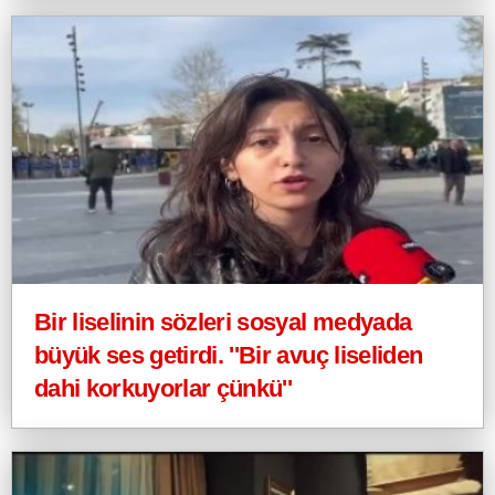
Bir liselinin sözleri sosyal medyada
büyük ses getirdi. ''Bir avuç liseliden
dahi korkuyorlar çünkü''