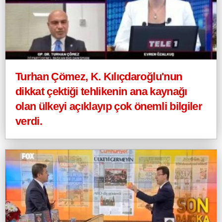
Turhan Çömez, K. Kılıçdaroğlu'nun
dikkat çektiği tehlikenin ana kaynağı
olan ülkeyi açıklayıp çok önemli bilgiler
verdi.