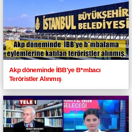
Akp döneminde İBB'ye B*mbacı
Teröristler Alınmış