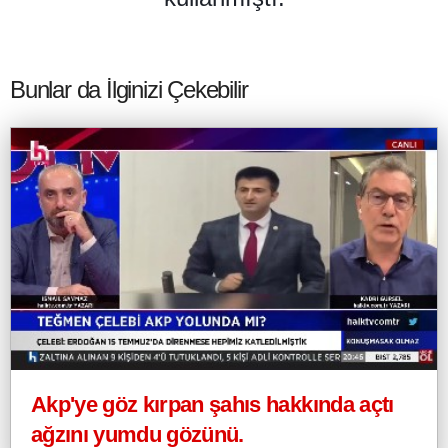
Bunlar da İlginizi Çekebilir
Akp'ye göz kırpan şahıs hakkında açtı
ağzını yumdu gözünü.