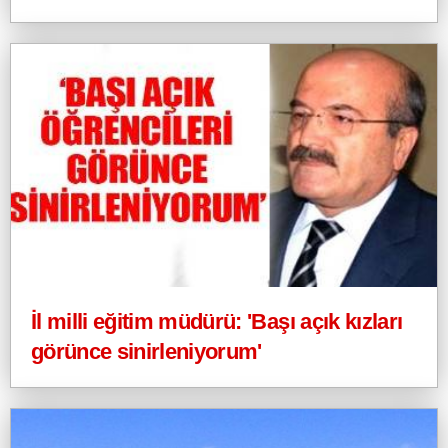
İl milli eğitim müdürü: 'Başı açık kızları
görünce sinirleniyorum'