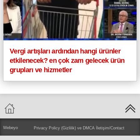
Vergi artışları ardından hangi ürünler
etkilenecek? en çok zam gelecek ürün
grupları ve hizmetler
Webeyo
Privacy Policy (Gizlilik) ve DMCA
İletişim/Contact