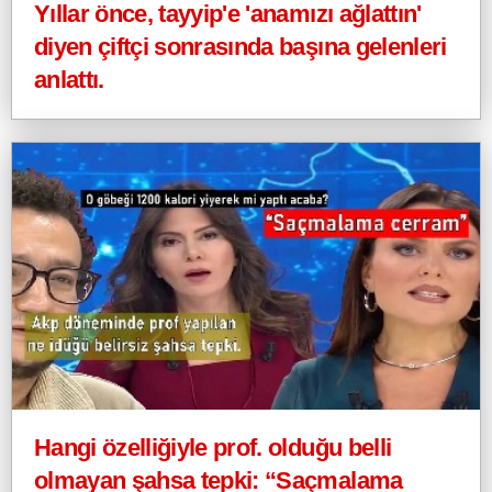
Yıllar önce, tayyip'e 'anamızı ağlattın'
diyen çiftçi sonrasında başına gelenleri
anlattı.
Hangi özelliğiyle prof. olduğu belli
olmayan şahsa tepki: “Saçmalama