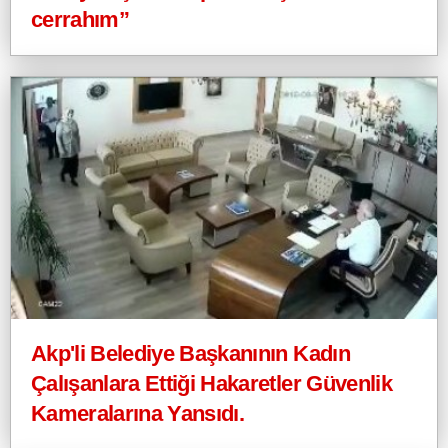
cerrahım”
Akp'li Belediye Başkanının Kadın
Çalışanlara Ettiği Hakaretler Güvenlik
Kameralarına Yansıdı.